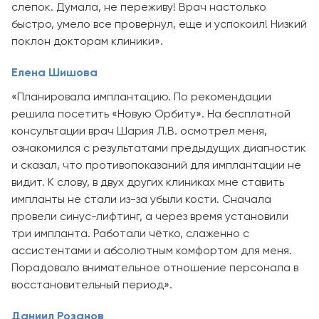
слепок. Думала, не переживу! Врач настолько
быстро, умело все провернул, еще и успокоил! Низкий
поклон докторам клиники».
Елена Шишова
«Планировала имплантацию. По рекомендации
решила посетить «Новую Орбиту». На бесплатной
консультации врач Шария Л.В. осмотрел меня,
ознакомился с результатами предыдущих диагностик
и сказал, что противопоказаний для имплантации не
видит. К слову, в двух других клиниках мне ставить
импланты не стали из-за убыли кости. Сначала
провели синус-лифтинг, а через время установили
три импланта. Работали чётко, слаженно с
ассистентами и абсолютным комфортом для меня.
Порадовало внимательное отношение персонала в
восстановительный период».
Даниил Розанов