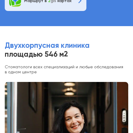
Маршрут в
2
gis
картах
Двухкорпусная клиника
2
площадью 546 м
Стоматологи всех специализаций и любые обследования
в одном центре