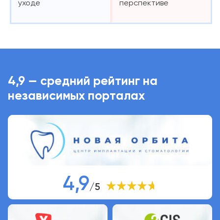
уходе
перспективе
4,9 — средний рейтинг на
независимых порталах
4,9
/5