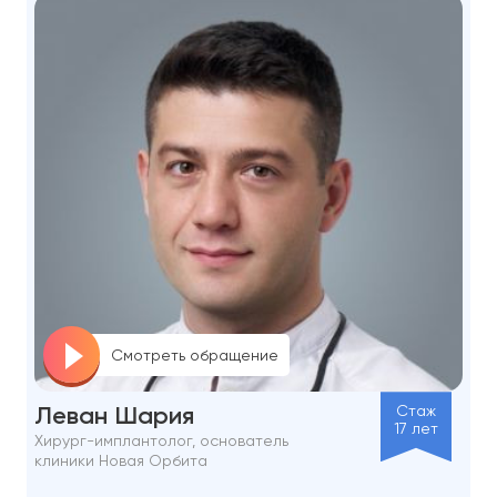
Смотреть обращение
Леван Шария
Стаж
17 лет
Хирург-имплантолог, основатель
клиники Новая Орбита