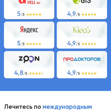
5
4,9
/5
/5
5
4,9
/5
/5
4,8
4,9
/5
/5
Лечитесь по
международным