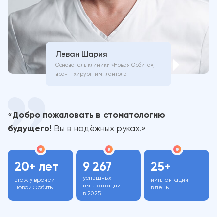
Леван Шария
Основатель клиники
«Новая Орбита»
,
врач -
хирург-имплантолог
«
Добро пожаловать в стоматологию
будущего!
Вы в надёжных руках.»
20+ лет
9 267
25+
успешных
стаж у врачей
имплантаций
имплантаций
Новой Орбиты
в день
в 2025