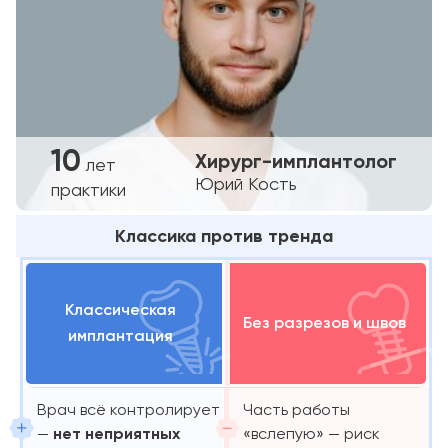
10
Хирург-имплантолог
лет
Юрий Кость
практики
Классика против тренда
Классическая
Без разрезов и швов
имплантация
Врач всё контролирует
Часть работы
—
нет неприятных
«вслепую» — риск