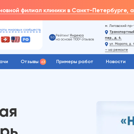
овной филиал клиники в Санкт-Петербурге, а
м. Лиговский пр-
ерты мировых сообществ
Транспортны
Рейтинг
Яндекса
5.0
пер., д. 4.
на основе 1100+ отзывов
ул. Марата, д.
— на ремонте
ачи
Отзывы
Примеры работ
Новости
63
ая
рь