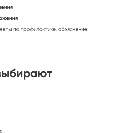
чения
ложения
оветы по профилактике, объяснение
выбирают
;