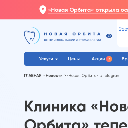
«Новая Орбита» открыла осн
Эксп
Услуги
Цены
Акции
Вр
3
ГЛАВНАЯ
>
Новости
>
«Новая Орбита» в Telegram
Клиника «Нов
Орбита» тепе