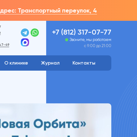
дрес: Транспортный переулок, 4
т
+7 (812) 317-07-77
й
Звоните, мы работаем
 47-49
с 9:00 до 21:00
О клинике
Журнал
Контакты